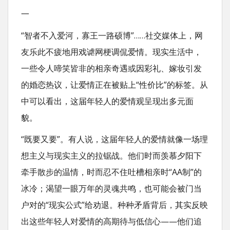
一
“智者不入爱河，寡王一路硕博”……社交媒体上，网
友乐此不疲地用戏谑网梗调侃爱情。现实生活中，
一些令人啼笑皆非的相亲奇遇或因彩礼、嫁妆引发
的婚恋热议，让爱情正在被贴上“性价比”的标签。从
中可以看出，这届年轻人的爱情观呈现出多元面
貌。
“既要又要”。有人说，这届年轻人的爱情就像一场理
想主义与现实主义的拉锯战。他们时而羡慕夕阳下
牵手散步的温情，时而忍不住吐槽相亲时“AA制”的
冰冷；渴望一眼万年的灵魂共鸣，也可能会被门当
户对的“现实公式”给劝退。种种矛盾背后，其实反映
出这些年轻人对爱情的高期待与低信心——他们追