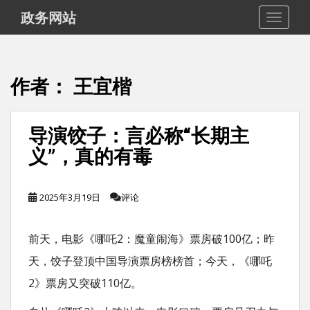
S
政务网站
TOGGLE
k
i
p
作者：
王宜楷
t
o
m
导演饺子：言必称“长期主
a
义”，真的有毒
i
n
2025年3月19日
评论
c
o
前天，电影《哪吒2：魔童闹海》票房破100亿；昨
n
天，饺子登顶中国导演票房榜榜首；今天，《哪吒
t
e
2》票房又突破110亿。
n