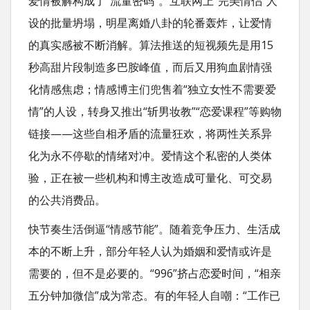
爱情被解构成了“流量密码”。互联网上“完美情侣”人
设的批量坍塌，明星离婚八卦的轮番轰炸，让爱情
的真实感被不断消解。算法推送的短视频先是用15
秒高甜片段制造多巴胺峰值，而后又用狗血剧情强
化情感焦虑；情感博主们兜售着“独立女性不需要爱
情”的人设，转身又推出“斩男妆教”“恋爱课程”等购物
链接——这些自相矛盾的流量狂欢，将两性关系异
化为永不停歇的情绪对冲。爱情这个私密的人类体
验，正在被一些机构和博主改造成可量化、可交易
的公共消费品。
快节奏生活倒逼“情感节能”。随着竞争压力、生活成
本的不断上升，部分年轻人认为婚姻和爱情或许是
需要的，但不是必要的。“996”挤占恋爱时间，“相亲
五分钟加微信”成为常态。有的年轻人自嘲：“工作已