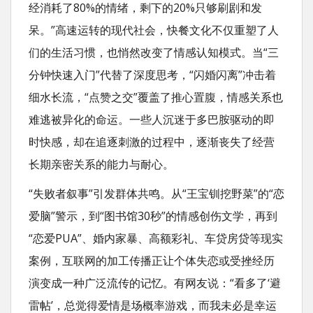
经消耗了80%的情绪，剩下的20%只够刷剧和发
呆。”高速运转的现代社会，快餐文化不仅重塑了人
们的生活习惯，也悄然改变了情感认知模式。当“三
分钟快速入门”代替了深度思考，“闪婚闪离”冲击着
细水长流，“点赞之交”覆盖了推心置腹，情感关系也
难逃被异化的命运。一些人沉迷于多巴胺驱动的即
时快感，却在追逐刺激的过程中，逐渐丧失了经营
长期亲密关系的能力与耐心。
“失败者叙事”引发群体共鸣。从“王宝钏挖野菜”的“恋
爱脑”警示，到“图书馆30秒”的情感创伤文学，再到
“恋爱PUA”、婚内家暴、高额彩礼、车贷房贷等现实
案例，互联网的加工传播正让个体失恋或受挫经历
演变成一种广泛流传的记忆。有网友说：“看多了‘避
雷帖’，总觉得爱情是场概率游戏，而我未必是幸运