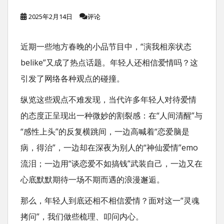
2025年2月14日
评论
近期一些地方春晚的小品节目中，“演我相亲状态
belike”又成了热点话题。年轻人还相信爱情吗？这
引发了网络各种观点的碰撞。
纵览这些观点不难发现，当代许多年轻人对待爱情
的态度正呈现出一种微妙的割裂感：在“人间清醒”与
“感性上头”的反复横跳间，一边高喊着“恋爱脑是
病，得治”，一边却在深夜为别人的“神仙爱情”emo
流泪；一边用“谈恋爱不如搞钱”武装自己，一边又在
心底默默期待一场不期而遇的浪漫邂逅。
那么，年轻人到底还相不相信爱情？面对这一“灵魂
拷问”，我们做些梳理、叩问内心。