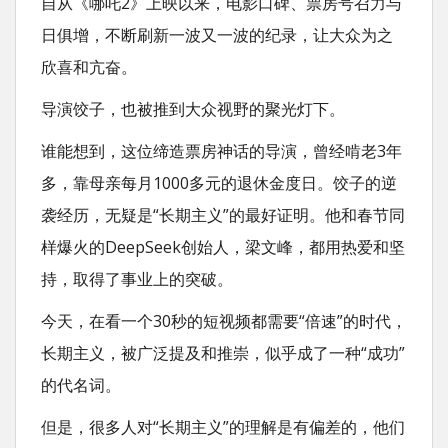
自从《哪吒2》上映以来，电影口碑、票房号召力与
t
日俱增，不断刷新一波又一波的纪录，让大众为之
欣喜和亢奋。
导演饺子，也被推到大众视野的聚光灯下。
谁能想到，这位缔造票房神话的导演，曾经啃老3年
多，靠母亲每月1000多元的退休金度日。饺子的逆
袭经历，无疑是“长期主义”的最好证明。他和春节同
样爆火的DeepSeek创始人，梁文峰，都用热爱和坚
持，取得了事业上的突破。
今天，在看一个30秒的短视频都需要“倍速”的时代，
长期主义，被广泛提及和推崇，似乎成了一种“成功”
的代名词。
但是，很多人对“长期主义”的理解是有偏差的，他们