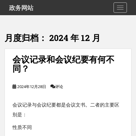
S
政务网站
TOGGLE
k
i
p
月度归档：
2024 年 12 月
t
o
m
会议记录和会议纪要有何不
a
同？
i
n
2024年12月28日
评论
c
o
会议记录与会议纪要都是会议文书。二者的主要区
n
别是：
t
e
性质不同
n