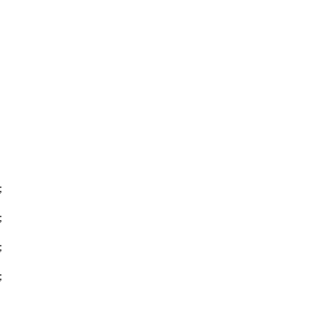
；
；
；
；