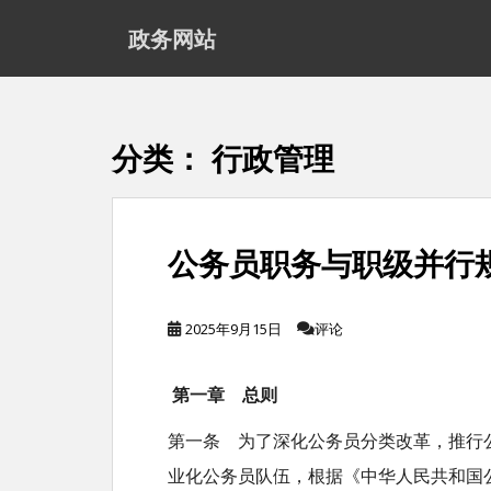
S
政务网站
k
i
p
t
分类：
行政管理
o
m
a
公务员职务与职级并行
i
n
c
2025年9月15日
评论
o
n
第一章 总则
t
第一条 为了深化公务员分类改革，推行
e
n
业化公务员队伍，根据《中华人民共和国