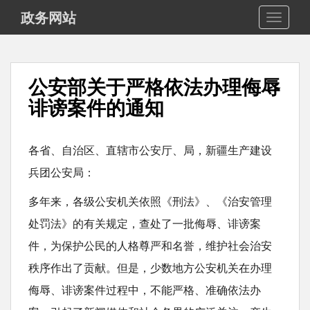
S
政务网站
TOGGLE
k
i
p
公安部关于严格依法办理侮辱
t
诽谤案件的通知
o
m
a
各省、自治区、直辖市公安厅、局，新疆生产建设
i
兵团公安局：
n
多年来，各级公安机关依照《刑法》、《治安管理
c
o
处罚法》的有关规定，查处了一批侮辱、诽谤案
n
件，为保护公民的人格尊严和名誉，维护社会治安
t
秩序作出了贡献。但是，少数地方公安机关在办理
e
侮辱、诽谤案件过程中，不能严格、准确依法办
n