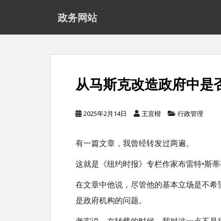
S
政务网站
k
i
p
t
o
从马斯克改造政府中是
m
a
2025年2月14日
王宜楷
行政管理
i
n
有一篇文章，我曾经转发过两遍。
c
o
这就是《纽约时报》专栏作家布雷特•斯
n
在文章中他说，尽管他的基本立场是不希
t
e
是政府机构的问题。
n