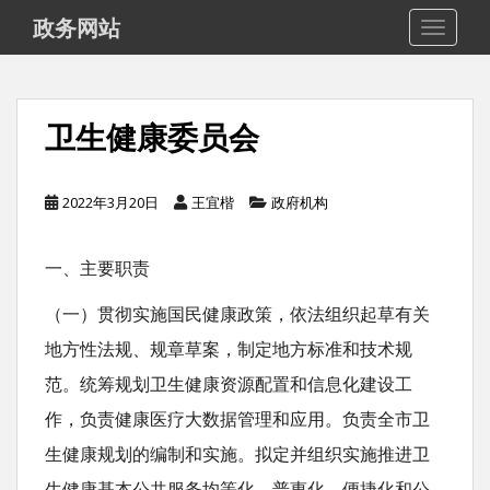
S
政务网站
TOGGLE
k
i
p
卫生健康委员会
t
o
m
2022年3月20日
王宜楷
政府机构
a
i
一、主要职责
n
（一）贯彻实施国民健康政策，依法组织起草有关
c
地方性法规、规章草案，制定地方标准和技术规
o
n
范。统筹规划卫生健康资源配置和信息化建设工
t
作，负责健康医疗大数据管理和应用。负责全市卫
e
生健康规划的编制和实施。拟定并组织实施推进卫
n
生健康基本公共服务均等化、普惠化、便捷化和公