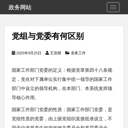
S
政务网站
TOGGLE
k
i
p
党组与党委有何区别
t
o
m
2025年9月25日
王宜楷
党务工作
a
i
国家工作部门党委的定义：根据党章第四十八条规
n
定，党在对下属单位实行集中统一领导的国家工作
c
部门中设立的领导机构，在本部门、本系统发挥领
o
导核心作用。
n
t
国家工作部门党委的性质：国家工作部门党委，是
e
党组性质的党委，由上级党组织直接批准设立，不
n
同于由选举产生的党的地方委员会和基层委员会。