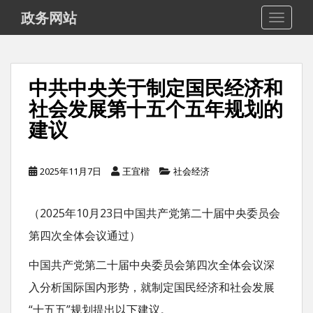
S
政务网站
TOGGLE
k
i
p
中共中央关于制定国民经济和
t
社会发展第十五个五年规划的
o
建议
m
a
i
2025年11月7日
王宜楷
社会经济
n
c
（2025年10月23日中国共产党第二十届中央委员会
o
第四次全体会议通过）
n
t
中国共产党第二十届中央委员会第四次全体会议深
e
入分析国际国内形势，就制定国民经济和社会发展
n
“十五五”规划提出以下建议。